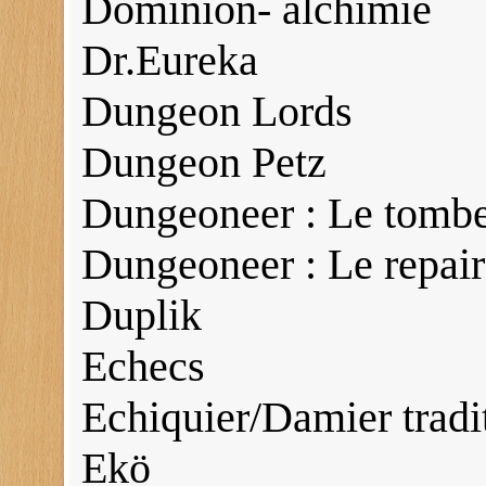
Dominion- alchimie
Dr.Eureka
Dungeon Lords
Dungeon Petz
Dungeoneer : Le tombe
Dungeoneer : Le repai
Duplik
Echecs
Echiquier/Damier tradi
Ekö