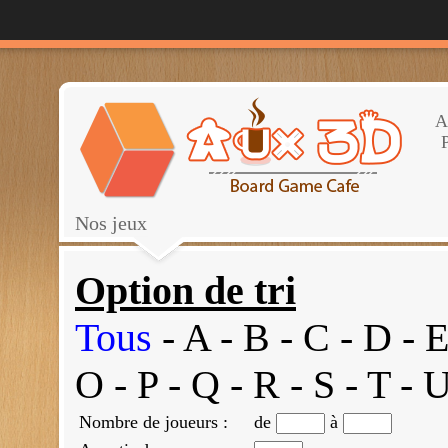
A
P
Nos jeux
Option de tri
Tous
-
A
-
B
-
C
-
D
-
O
-
P
-
Q
-
R
-
S
-
T
-
Nombre de joueurs :
de
à